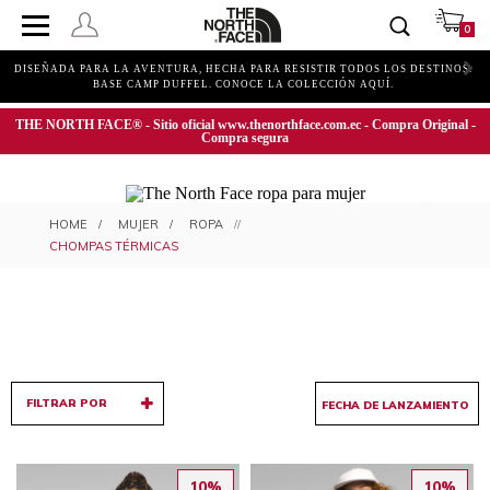
0
DISEÑADA PARA LA AVENTURA, HECHA PARA RESISTIR TODOS LOS DESTINOS.
BASE CAMP DUFFEL. CONOCE LA COLECCIÓN AQUÍ.
THE NORTH FACE® - Sitio oficial www.thenorthface.com.ec - Compra Original -
Compra segura
CHOMPAS TÉRMICAS PARA MUJER
MUJER
ROPA
CHOMPAS TÉRMICAS
FILTRAR POR
10%
10%