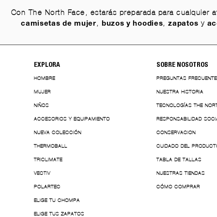
Con The North Face, estarás preparada para cualquier
,
,
y
camisetas de mujer
buzos y hoodies
zapatos
ac
EXPLORA
SOBRE NOSOTROS
HOMBRE
PREGUNTAS FRECUENT
MUJER
NUESTRA HISTORIA
NIÑOS
TECNOLOGÍAS THE NOR
ACCESORIOS Y EQUIPAMIENTO
RESPONSABILIDAD SOCI
NUEVA COLECCIÓN
CONSERVACION
THERMOBALL
CUIDADO DEL PRODUCT
TRICLIMATE
TABLA DE TALLAS
VECTIV
NUESTRAS TIENDAS
POLARTEC
CÓMO COMPRAR
ELIGE TU CHOMPA
ELIGE TUS ZAPATOS