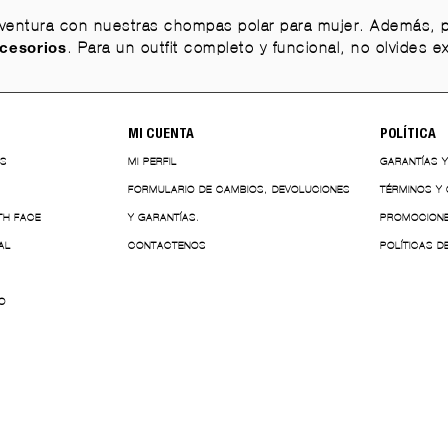
 aventura con nuestras chompas polar para mujer. Además,
. Para un outfit completo y funcional, no olvides 
cesorios
MI CUENTA
POLÍTICA
ES
MI PERFIL
GARANTÍAS 
FORMULARIO DE CAMBIOS, DEVOLUCIONES
TÉRMINOS Y
TH FACE
Y GARANTÍAS.
PROMOCION
AL
CONTACTENOS
POLÍTICAS D
O