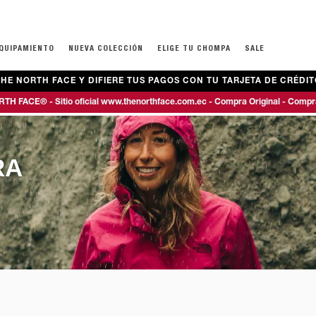
EQUIPAMIENTO
NUEVA COLECCIÓN
ELIGE TU CHOMPA
SALE
HE NORTH FACE Y DIFIERE TUS PAGOS CON TU TARJETA DE CRÉDIT
ECOS
ECOS
PAJE Y MALETAS
ROPA
ROPA
TEENS NIÑOS (7-16 AÑOS)
MOCHILAS
CALZADO
CALZADO
TH FACE® - Sitio oficial www.thenorthface.com.ec - Compra Original - Compr
IAJE
BUZOS
BUZOS
CHOMPAS Y CHALECOS
ESCOLARES
DE MONTAÑA 
DE MONTAÑA 
ANO
CAMISETAS
CAMISETAS
BUZOS Y TOPS
EXCURSIONISMO
DEPORTIVOS
BOTAS
RA
ELS
CAMISAS Y POLOS
PANTALONES
CAMISETAS
TÉCNICAS
CASUALES
DEPORTIVOS
PANTALONES
PRIMERAS CAPAS
ACCESORIOS
BOTAS
CHANCLAS & S
PANTALONETAS
CHANCLAS & S
PRIMERAS CAPAS