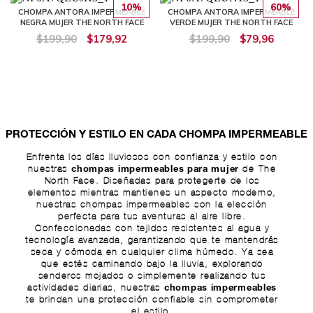
10%
60%
CHOMPA ANTORA IMPERMEABLE
CHOMPA ANTORA IMPERMEABLE
NEGRA MUJER THE NORTH FACE
VERDE MUJER THE NORTH FACE
$199,90
$179,92
$199,90
$79,96
PROTECCIÓN Y ESTILO EN CADA CHOMPA IMPERMEABLE
Enfrenta los días lluviosos con confianza y estilo con
nuestras
de The
chompas impermeables para mujer
North Face. Diseñadas para protegerte de los
elementos mientras mantienes un aspecto moderno,
nuestras chompas impermeables son la elección
perfecta para tus aventuras al aire libre.
Confeccionadas con tejidos resistentes al agua y
tecnología avanzada, garantizando que te mantendrás
seca y cómoda en cualquier clima húmedo. Ya sea
que estés caminando bajo la lluvia, explorando
senderos mojados o simplemente realizando tus
actividades diarias, nuestras
chompas impermeables
te brindan una protección confiable sin comprometer
el estilo.