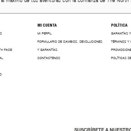
r al máximo de tus aventuras con la confianza de The North 
MI CUENTA
POLÍTICA
ES
MI PERFIL
GARANTÍAS 
FORMULARIO DE CAMBIOS, DEVOLUCIONES
TÉRMINOS Y
TH FACE
Y GARANTÍAS.
PROMOCION
AL
CONTACTENOS
POLÍTICAS D
O
SUSCRÍBETE A NUESTR