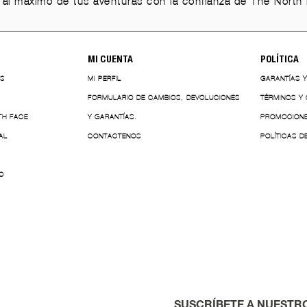
r al máximo de tus aventuras con la confianza de The North 
MI CUENTA
POLÍTICA
ES
MI PERFIL
GARANTÍAS 
FORMULARIO DE CAMBIOS, DEVOLUCIONES
TÉRMINOS Y
TH FACE
Y GARANTÍAS.
PROMOCION
AL
CONTACTENOS
POLÍTICAS D
O
SUSCRÍBETE A NUESTR