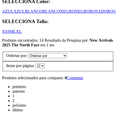
SELECCIONA Color:
AZUL
AZUL
BLANCO
BLANCO
NEGRO
NEGRO
ROSADO
ROS
SELECCIONA Talla:
XS
S
M
L
XL
Produtos encontrados:
14
Resultado da Pesquisa por:
New Arrivals
2025 The North Face
em
1 ms
Ordenar por:
Items por página:
Produtos selecionados para comparar:
0
Comparar
primeiro
anterior
1
2
próximo
último