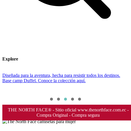
Explore
Diseñada para la aventura, hecha para resistir todos los destinos.
¡C
Base camp Duffel. Conoce la colección aquí.
cr
THE NORTH FACE® - Sitio oficial www.thenorthface.com.ec -
Compra Original - Compra segura