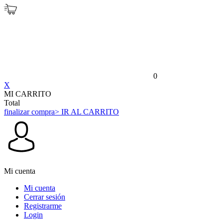
0
X
MI CARRITO
Total
finalizar compra
> IR AL CARRITO
Mi cuenta
Mi cuenta
Cerrar sesión
Registrarme
Login