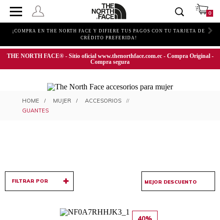
0
.
¡COMPRA EN THE NORTH FACE Y DIFIERE TUS PAGOS CON TU TARJETA DE
CRÉDITO PREFERIDA!
THE NORTH FACE® - Sitio oficial www.thenorthface.com.ec - Compra Original -
Compra segura
GUANTES PARA MUJER
MUJER
ACCESORIOS
GUANTES
FILTRAR POR
40%