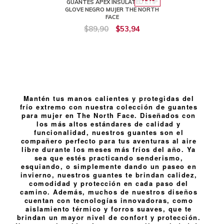
GUANTES APEX INSULATED ETIP
GLOVE NEGRO MUJER THE NORTH
FACE
$89,90
$53,94
Mantén tus manos calientes y protegidas del
frío extremo con nuestra colección de guantes
para mujer en The North Face. Diseñados con
los más altos estándares de calidad y
funcionalidad, nuestros guantes son el
compañero perfecto para tus aventuras al aire
libre durante los meses más fríos del año. Ya
sea que estés practicando senderismo,
esquiando, o simplemente dando un paseo en
invierno, nuestros guantes te brindan calidez,
comodidad y protección en cada paso del
camino. Además, muchos de nuestros diseños
cuentan con tecnologías innovadoras, como
aislamiento térmico y forros suaves, que te
brindan un mayor nivel de confort y protección.