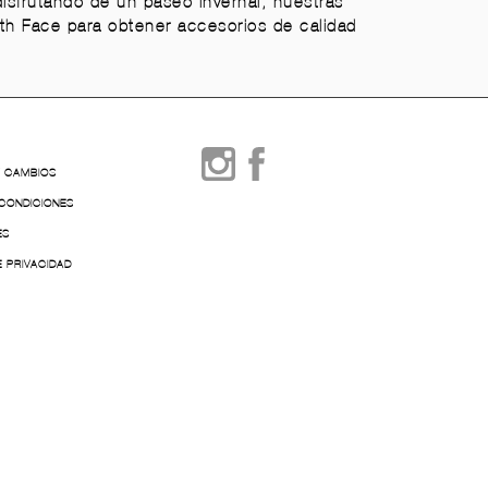
isfrutando de un paseo invernal, nuestras
th Face para obtener accesorios de calidad
Y CAMBIOS
 CONDICIONES
ES
E PRIVACIDAD