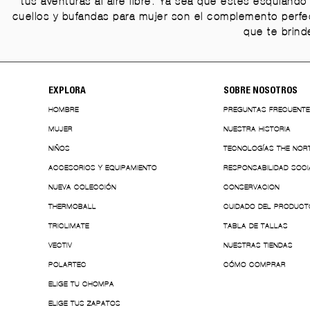
tus aventuras al aire libre. Ya sea que estés esquiand
cuellos y bufandas para mujer son el complemento perfe
que te brinde
EXPLORA
SOBRE NOSOTROS
HOMBRE
PREGUNTAS FRECUENT
MUJER
NUESTRA HISTORIA
NIÑOS
TECNOLOGÍAS THE NOR
ACCESORIOS Y EQUIPAMIENTO
RESPONSABILIDAD SOCI
NUEVA COLECCIÓN
CONSERVACION
THERMOBALL
CUIDADO DEL PRODUCT
TRICLIMATE
TABLA DE TALLAS
VECTIV
NUESTRAS TIENDAS
POLARTEC
CÓMO COMPRAR
ELIGE TU CHOMPA
ELIGE TUS ZAPATOS