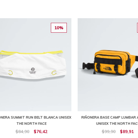
10%
ONERA SUMMIT RUN BELT BLANCA UNISEX
RIÑONERA BASE CAMP LUMBAR 
THE NORTH FACE
UNISEX THE NORTH FAC
$84,90
$76,42
$99,90
$89,91