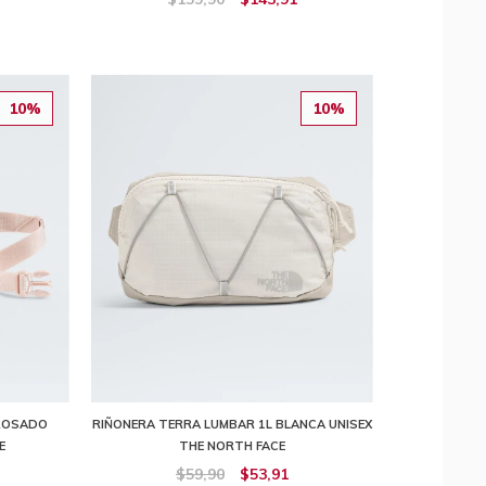
10%
10%
 ROSADO
RIÑONERA TERRA LUMBAR 1L BLANCA UNISEX
E
THE NORTH FACE
$59,90
$53,91