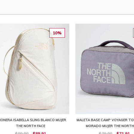
10%
ÑONERA ISABELLA SLING BLANCO MUJER
MALETA BASE CAMP VOYAGER TOI
THE NORTH FACE
MORADO MUJER THE NORTH
$99,90
$89,91
$79,90
$71,91