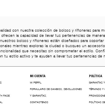
onalidad con nuestra colección de bolsos y riñoneras para 
os ofrecen la capacidad de llevar tus pertenencias de mane
nuestros bolsos y riñoneras están diseñados para soportar l
nales mientras exploras la ciudad o busques un accesorio ver
 funcionalidad que necesitas sin comprometer el estilo. Con
 tu estilo activo y te ayuden a llevar tus pertenencias d
MI CUENTA
POLÍTICA
ES
MI PERFIL
GARANTÍAS 
FORMULARIO DE CAMBIOS, DEVOLUCIONES
TÉRMINOS Y
TH FACE
Y GARANTÍAS.
PROMOCION
AL
CONTACTENOS
POLÍTICAS D