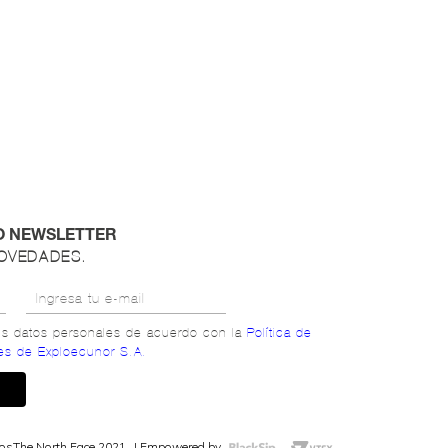
O NEWSLETTER
NOVEDADES.
mis datos personales de acuerdo con la
Política de
es de Exploecunor S.A.
dos
The North Face 2021
Empowered by