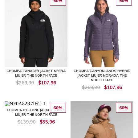
60%
60%
CHOMPA TANAGER JACKET NEGRA
CHOMPA CANYONLANDS HYBRID
MUJER THE NORTH FACE
JACKET MUJER MORADA THE
NORTH FACE
$269,90
$107,96
$269,90
$107,96
60%
60%
CHOMPA CYCLONE JACKET 3 AZUL
MUJER THE NORTH FACE
$139,90
$55,96