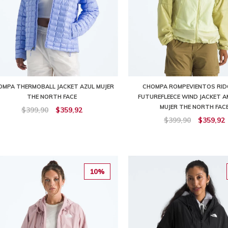
OMPA THERMOBALL JACKET AZUL MUJER
CHOMPA ROMPEVIENTOS RID
THE NORTH FACE
FUTUREFLEECE WIND JACKET A
MUJER THE NORTH FAC
$399,90
$359,92
$399,90
$359,92
10%