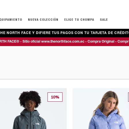
EQUIPAMIENTO
NUEVA COLECCIÓN
ELIGE TU CHOMPA
SALE
HE NORTH FACE Y DIFIERE TUS PAGOS CON TU TARJETA DE CRÉDIT
ECOS
ECOS
PAJE Y MALETAS
ROPA
ROPA
TEENS NIÑOS (7-16 AÑOS)
MOCHILAS
CALZADO
CALZADO
TH FACE® - Sitio oficial www.thenorthface.com.ec - Compra Original - Compr
IAJE
BUZOS
BUZOS
CHOMPAS Y CHALECOS
ESCOLARES
DE MONTAÑA 
DE MONTAÑA 
ANO
CAMISETAS
CAMISETAS
BUZOS Y TOPS
EXCURSIONISMO
DEPORTIVOS
BOTAS
ELS
CAMISAS Y POLOS
PANTALONES
CAMISETAS
TÉCNICAS
CASUALES
DEPORTIVOS
PANTALONES
PRIMERAS CAPAS
ACCESORIOS
BOTAS
CHANCLAS & S
PANTALONETAS
CHANCLAS & S
PRIMERAS CAPAS
10%