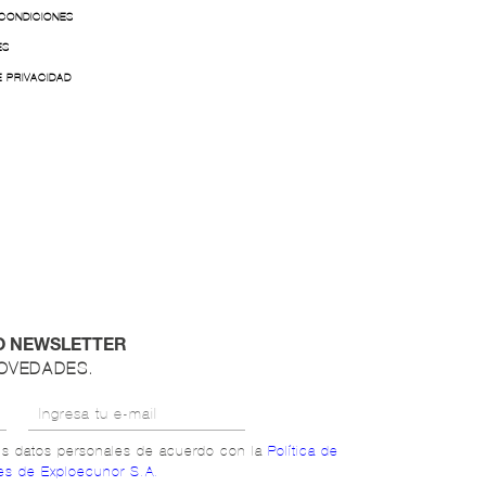
 CONDICIONES
ES
E PRIVACIDAD
O NEWSLETTER
NOVEDADES.
mis datos personales de acuerdo con la
Política de
es de Exploecunor S.A.