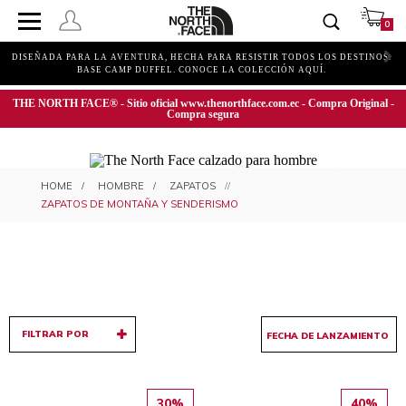
0
DISEÑADA PARA LA AVENTURA, HECHA PARA RESISTIR TODOS LOS DESTINOS.
BASE CAMP DUFFEL. CONOCE LA COLECCIÓN AQUÍ.
THE NORTH FACE® - Sitio oficial www.thenorthface.com.ec - Compra Original -
Compra segura
ZAPATOS DE MONTAÑA Y ZAPATOS
HOMBRE
ZAPATOS
DE SENDERISMO PARA HOMBRE
ZAPATOS DE MONTAÑA Y SENDERISMO
FILTRAR POR
30%
40%