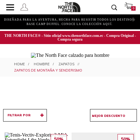
0
DISEÑADA PARA LA AVENTURA, HECHA PARA RESISTIR TODOS LOS DESTINOS.
BASE CAMP DUFFEL. CONOCE LA COLECCIÓN AQUÍ.
THE NORTH FACE® - Sitio oficial www.thenorthface.com.ec - Compra Original -
Compra segura
ZAPATOS DE MONTAÑA Y ZAPATOS
HOMBRE
ZAPATOS
DE SENDERISMO PARA HOMBRE
ZAPATOS DE MONTAÑA Y SENDERISMO
FILTRAR POR
50%
50%