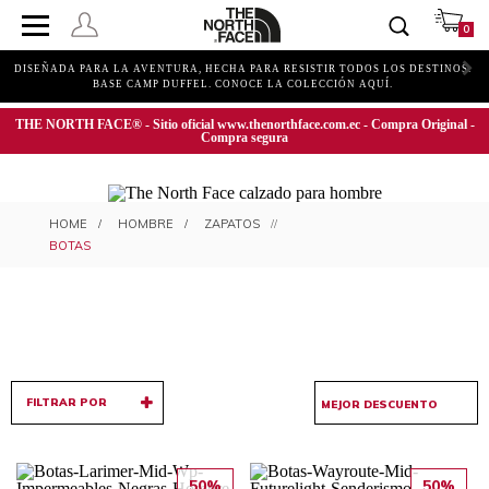
0
DISEÑADA PARA LA AVENTURA, HECHA PARA RESISTIR TODOS LOS DESTINOS.
BASE CAMP DUFFEL. CONOCE LA COLECCIÓN AQUÍ.
THE NORTH FACE® - Sitio oficial www.thenorthface.com.ec - Compra Original -
Compra segura
BOTAS PARA HOMBRE
HOMBRE
ZAPATOS
BOTAS
FILTRAR POR
50%
50%