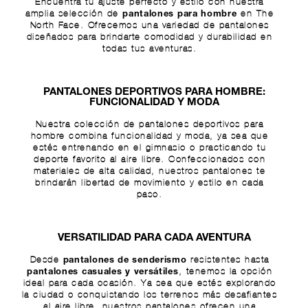
Encuentra tu ajuste perfecto y estilo con nuestra
amplia selección de
en The
pantalones para hombre
North Face. Ofrecemos una variedad de pantalones
diseñados para brindarte comodidad y durabilidad en
todas tus aventuras.
PANTALONES DEPORTIVOS PARA HOMBRE:
FUNCIONALIDAD Y MODA
Nuestra colección de pantalones deportivos para
hombre combina funcionalidad y moda, ya sea que
estés entrenando en el gimnasio o practicando tu
deporte favorito al aire libre. Confeccionados con
materiales de alta calidad, nuestros pantalones te
brindarán libertad de movimiento y estilo en cada
paso.
VERSATILIDAD PARA CADA AVENTURA
Desde
resistentes hasta
pantalones de senderismo
, tenemos la opción
pantalones casuales y versátiles
ideal para cada ocasión. Ya sea que estés explorando
la ciudad o conquistando los terrenos más desafiantes
al aire libre, nuestros pantalones ofrecen una