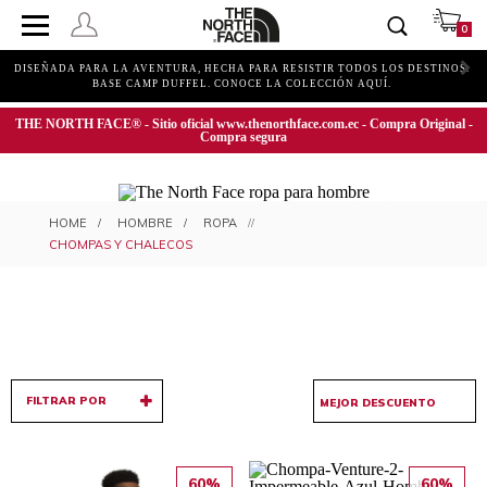
0
DISEÑADA PARA LA AVENTURA, HECHA PARA RESISTIR TODOS LOS DESTINOS.
BASE CAMP DUFFEL. CONOCE LA COLECCIÓN AQUÍ.
THE NORTH FACE® - Sitio oficial www.thenorthface.com.ec - Compra Original -
Compra segura
CHOMPAS Y CHALECOS PARA
HOMBRE
ROPA
HOMBRE
CHOMPAS Y CHALECOS
FILTRAR POR
60%
60%