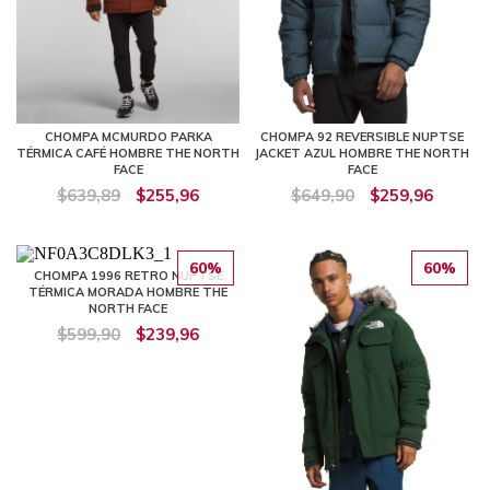
CHOMPA MCMURDO PARKA
CHOMPA 92 REVERSIBLE NUPTSE
TÉRMICA CAFÉ HOMBRE THE NORTH
JACKET AZUL HOMBRE THE NORTH
FACE
FACE
$639,89
$255,96
$649,90
$259,96
60%
60%
CHOMPA 1996 RETRO NUPTSE
TÉRMICA MORADA HOMBRE THE
NORTH FACE
$599,90
$239,96