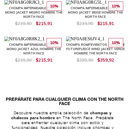
10%
10%
CHOMPA IMPERMEABLE QUEST
CHOMPA IMPERMEABLE QUEST
MONO JACKET NEGRO HOMBRE THE
MONO JACKET BEIGE HOMBRE THE
NORTH FACE
NORTH FACE
$239,90
$215,91
$239,90
$215,91
10%
10%
CHOMPA IMPERMEABLE QUEST
CHOMPA ROMPEVIENTOS RIDGELITE
MONO JACKET AZUL HOMBRE THE
FUTUREFLEECE WIND JACKET VERDE
NORTH FACE
HOMBRE THE NORTH FACE
$239,90
$215,91
$399,90
$359,92
PREPÁRATE PARA CUALQUIER CLIMA CON THE NORTH
FACE
Descubre nuestra amplia selección de
chompas y
en The North Face. Prepárate
chalecos para hombre
para enfrentar cualquier clima con estilo y
funcionalidad. Nuestra colección incluye chompas y