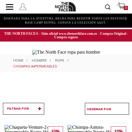
0
DISEÑADA PARA LA AVENTURA, HECHA PARA RESISTIR TODOS LOS DESTINOS.
BASE CAMP DUFFEL. CONOCE LA COLECCIÓN AQUÍ.
THE NORTH FACE® - Sitio oficial www.thenorthface.com.ec - Compra Original -
Compra segura
CHOMPAS IMPERMEABLES PARA
HOMBRE
ROPA
HOMBRE
CHOMPAS IMPERMEABLES
FILTRAR POR
10%
10%