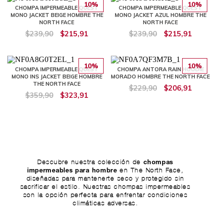
10%
10%
CHOMPA IMPERMEABLE QUEST
CHOMPA IMPERMEABLE QUEST
MONO JACKET BEIGE HOMBRE THE
MONO JACKET AZUL HOMBRE THE
NORTH FACE
NORTH FACE
$239,90
$215,91
$239,90
$215,91
10%
10%
CHOMPA IMPERMEABLE QUEST
CHOMPA ANTORA RAIN HOODIE
MONO INS JACKET BEIGE HOMBRE
MORADO HOMBRE THE NORTH FACE
THE NORTH FACE
$229,90
$206,91
$359,90
$323,91
Descubre nuestra colección de
chompas
en The North Face,
impermeables para hombre
diseñadas para mantenerte seco y protegido sin
sacrificar el estilo. Nuestras chompas impermeables
son la opción perfecta para enfrentar condiciones
climáticas adversas.