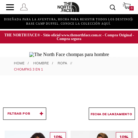
0
DISEÑADA PARA LA AVENTURA, HECHA PARA RESISTIR TODOS LOS DESTINOS.
BASE CAMP DUFFEL. CONOCE LA COLECCIÓN AQUÍ.
THE NORTH FACE® - Sitio oficial www.thenorthface.com.ec - Compra Original -
Compra segura
CHOMPAS 3 EN 1 PARA HOMBRE
HOMBRE
ROPA
CHOMPAS 3 EN 1
FILTRAR POR
10%
10%