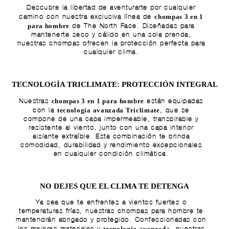
Descubre la libertad de aventurarte por cualquier
chompas 3 en 1
camino con nuestra exclusiva línea de
para hombre
de The North Face. Diseñadas para
mantenerte seco y cálido en una sola prenda,
nuestras chompas ofrecen la protección perfecta para
cualquier clima.
TECNOLOGÍA TRICLIMATE: PROTECCIÓN INTEGRAL
chompas 3 en 1 para hombre
Nuestras
están equipadas
tecnología avanzada Triclimate
con la
, que se
compone de una capa impermeable, transpirable y
resistente al viento, junto con una capa interior
aislante extraíble. Esta combinación te brinda
comodidad, durabilidad y rendimiento excepcionales
en cualquier condición climática.
NO DEJES QUE EL CLIMA TE DETENGA
Ya sea que te enfrentes a vientos fuertes o
temperaturas frías, nuestras
chompas para hombre
te
mantendrán abrigado y protegido. Confeccionadas con
tecnología avanzada
los mejores materiales y
, nuestras