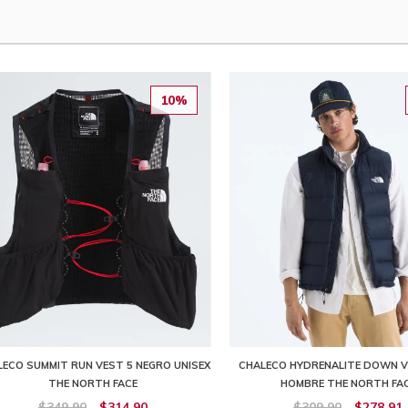
10%
LECO SUMMIT RUN VEST 5 NEGRO UNISEX
CHALECO HYDRENALITE DOWN V
THE NORTH FACE
HOMBRE THE NORTH FA
$349,90
$314,90
$309,90
$278,91