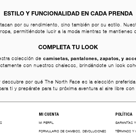
ESTILO Y FUNCIONALIDAD EN CADA PRENDA
acan por su rendimiento, sino también por su estilo. Nue
ropa, permitiéndote lucir a la moda mientras te mantienes 
COMPLETA TU LOOK
estra colección de
camisetas
,
pantalones
,
zapatos
, y
acc
ctamente con nuestros chalecos, brindándote un look cohe
 descubre por qué The North Face es la elección preferida
ra ti y prepárate para tu próxima aventura al aire libre con 
MI CUENTA
POLÍTICA
ES
MI PERFIL
GARANTÍAS 
FORMULARIO DE CAMBIOS, DEVOLUCIONES
TÉRMINOS Y