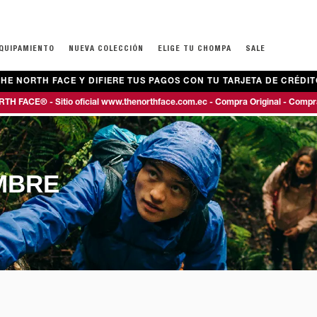
EQUIPAMIENTO
NUEVA COLECCIÓN
ELIGE TU CHOMPA
SALE
HE NORTH FACE Y DIFIERE TUS PAGOS CON TU TARJETA DE CRÉDIT
ECOS
ECOS
PAJE Y MALETAS
ROPA
ROPA
TEENS NIÑOS (7-16 AÑOS)
MOCHILAS
CALZADO
CALZADO
TH FACE® - Sitio oficial www.thenorthface.com.ec - Compra Original - Compr
IAJE
BUZOS
BUZOS
CHOMPAS Y CHALECOS
ESCOLARES
DE MONTAÑA 
DE MONTAÑA 
ANO
CAMISETAS
CAMISETAS
BUZOS Y TOPS
EXCURSIONISMO
DEPORTIVOS
BOTAS
ELS
CAMISAS Y POLOS
PANTALONES
CAMISETAS
TÉCNICAS
CASUALES
DEPORTIVOS
MBRE
PANTALONES
PRIMERAS CAPAS
ACCESORIOS
BOTAS
CHANCLAS & S
PANTALONETAS
CHANCLAS & S
PRIMERAS CAPAS