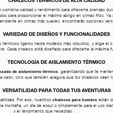
CHALECOS TÉRMICOS DE ALTA CALIDAD
 combina calidad y rendimiento para ofrecerte prendas du
ados para proporcionar el máximo abrigo en climas fríos. Y
diente en climas más suaves, encontrarás opciones versáti
VARIEDAD DE DISEÑOS Y FUNCIONALIDADES
térmicos ligeros hasta modelos más robustos, y elige el cha
ibre. Cada chaleco está diseñado para ofrecerte la máxima f
TECNOLOGÍA DE AISLAMIENTO TÉRMICO
, garantizando que te mante
nzada de aislamiento térmico
ona calor, sino que también asegura que los chalecos sean l
VERSATILIDAD PARA TODAS TUS AVENTURAS
atilidad. Por eso, nuestros
están d
chalecos para hombre
 la montaña, un día de esquí o simplemente para el uso diari
y el rendimiento que necesitas.