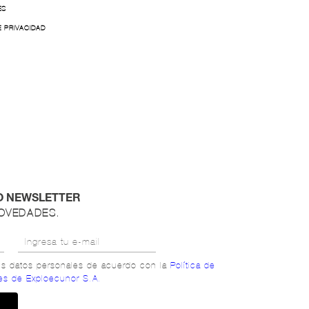
ES
E PRIVACIDAD
O NEWSLETTER
NOVEDADES.
mis datos personales de acuerdo con la
Política de
es de Exploecunor S.A.