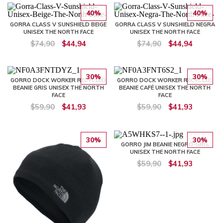
40%
40%
GORRA CLASS V SUNSHIELD BEIGE
GORRA CLASS V SUNSHIELD NEGRA
UNISEX THE NORTH FACE
UNISEX THE NORTH FACE
$74,90
$44,94
$74,90
$44,94
30%
30%
GORRO DOCK WORKER RECYCLED
GORRO DOCK WORKER RECYCLED
BEANIE GRIS UNISEX THE NORTH
BEANIE CAFÉ UNISEX THE NORTH
FACE
FACE
$59,90
$41,93
$59,90
$41,93
30%
30%
GORRO JIM BEANIE NEGRO-GRIS
UNISEX THE NORTH FACE
$59,90
$41,93