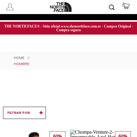
THE NORTH FACE® - Sitio oficial www.thenorthface.com.ec - Compra Original -
Compra segura
HOMBRE
FILTRAR POR
60%
60%