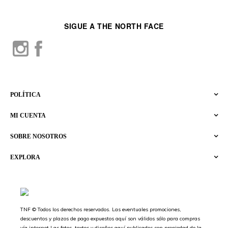
SIGUE A THE NORTH FACE
POLÍTICA
MI CUENTA
SOBRE NOSOTROS
EXPLORA
TNF © Todos los derechos reservados. Las eventuales promociones,
descuentos y plazos de pago expuestos aquí son válidos sólo para compras
vía internet.Las fotos, textos y diseños aquí publicados son propiedad de la