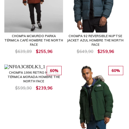
CHOMPA MCMURDO PARKA
CHOMPA 92 REVERSIBLE NUPTSE
TÉRMICA CAFÉ HOMBRE THE NORTH
JACKET AZUL HOMBRE THE NORTH
FACE
FACE
$639,89
$255,96
$649,90
$259,96
60%
60%
CHOMPA 1996 RETRO NUPTSE
TÉRMICA MORADA HOMBRE THE
NORTH FACE
$599,90
$239,96