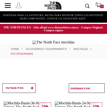
0
DISEÑADA PARA LA AVENTURA, HECHA PARA RESISTIR TODOS LOS DESTINOS.
BASE CAMP DUFFEL. CONOCE LA COLECCIÓN AQUÍ.
THE NORTH FACE® - Sitio oficial www.thenorthface.com.ec - Compra Original -
Compra segura
MOCHILAS PARA EXCURSIONISMO
ACCESORIOS Y EQUIPAMIENTO
MOCHILAS
EXCURSIONISMO
FILTRAR POR
10%
10%