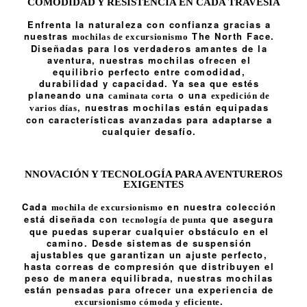
COMODIDAD Y RESISTENCIA EN CADA TRAVESÍA
Enfrenta la naturaleza con confianza gracias a
nuestras
The North Face.
mochilas de excursionismo
Diseñadas para los verdaderos amantes de la
aventura, nuestras mochilas ofrecen el
equilibrio perfecto entre comodidad,
durabilidad y capacidad. Ya sea que estés
planeando una
o una
caminata corta
expedición de
, nuestras mochilas están equipadas
varios días
con características avanzadas para adaptarse a
cualquier desafío.
NNOVACIÓN Y TECNOLOGÍA PARA AVENTUREROS
EXIGENTES
Cada
en nuestra colección
mochila de excursionismo
está diseñada con
que asegura
tecnología de punta
que puedas superar cualquier obstáculo en el
camino. Desde sistemas de suspensión
ajustables que garantizan un ajuste perfecto,
hasta correas de compresión que distribuyen el
peso de manera equilibrada, nuestras mochilas
están pensadas para ofrecer una experiencia de
.
excursionismo cómoda y eficiente