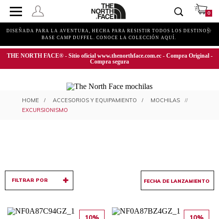
0
DISEÑADA PARA LA AVENTURA, HECHA PARA RESISTIR TODOS LOS DESTINOS.
BASE CAMP DUFFEL. CONOCE LA COLECCIÓN AQUÍ.
THE NORTH FACE® - Sitio oficial www.thenorthface.com.ec - Compra Original -
Compra segura
MOCHILAS PARA EXCURSIONISMO
ACCESORIOS Y EQUIPAMIENTO
MOCHILAS
EXCURSIONISMO
FILTRAR POR
10%
10%