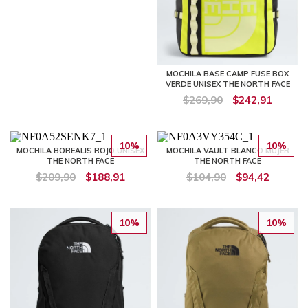
MOCHILA BASE CAMP FUSE BOX
VERDE UNISEX THE NORTH FACE
$269,90
$242,91
10%
10%
MOCHILA BOREALIS ROJO UNISEX
MOCHILA VAULT BLANCO MUJER
THE NORTH FACE
THE NORTH FACE
$209,90
$188,91
$104,90
$94,42
10%
10%