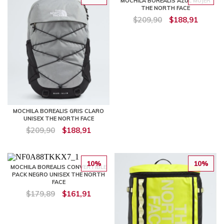
MOCHILA BOREALIS AZUL MUJER
THE NORTH FACE
$209,90
$188,91
MOCHILA BOREALIS GRIS CLARO
UNISEX THE NORTH FACE
$209,90
$188,91
10%
10%
MOCHILA BOREALIS CONVERTIBLE
PACK NEGRO UNISEX THE NORTH
FACE
$179,89
$161,91