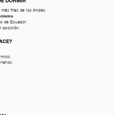
DE DORMIR
 más frías de los Andes.
.
onismo
do de Ecuador.
 posición.
FACE?
rmico.
orianos.