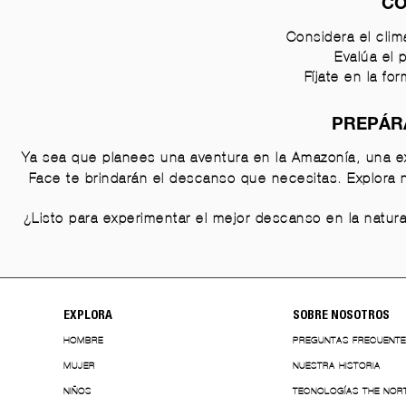
CO
Considera el clim
Evalúa el 
Fíjate en la f
PREPÁRA
Ya sea que planees una aventura en la Amazonía, una e
Face te brindarán el descanso que necesitas. Explora nu
¿Listo para experimentar el mejor descanso en la natu
EXPLORA
SOBRE NOSOTROS
HOMBRE
PREGUNTAS FRECUENT
MUJER
NUESTRA HISTORIA
NIÑOS
TECNOLOGÍAS THE NOR