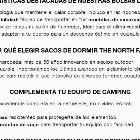
ÍSTICAS DESTACADAS DE NUESTRAS BOLSAS 
logía que mantiene el calor corporal incluso en las noches
fáciles de transportar en tus
bilidad:
mochilas de excursi
vitan la acumulación de humedad, ideal para el clima varia
 adaptan a tu cuerpo para un descanso óptimo en cualquier
 QUÉ ELEGIR SACOS DE DORMIR THE NORTH 
mprobada: más de 50 años innovando en equipo outdoor.
uardia: incorporamos los últimos avances en aislamiento té
os para resistir el uso intensivo en diversos terrenos ecuat
COMPLEMENTA TU EQUIPO DE CAMPING
xperiencia completa en la naturaleza, no olvides revisar:
resistentes para protegerte de los elementos.
pas
para transportar tu equipo con facilidad.
maletas de viaje