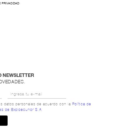
E PRIVACIDAD
O NEWSLETTER
NOVEDADES.
mis datos personales de acuerdo con la
Política de
es de Exploecunor S.A.