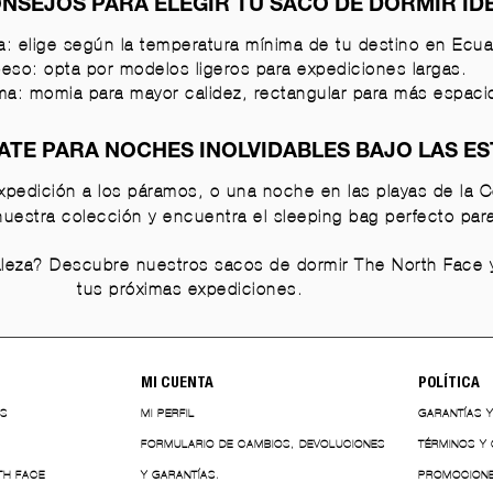
NSEJOS PARA ELEGIR TU SACO DE DORMIR ID
a: elige según la temperatura mínima de tu destino en Ecua
peso: opta por modelos ligeros para expediciones largas.
orma: momia para mayor calidez, rectangular para más espaci
TE PARA NOCHES INOLVIDABLES BAJO LAS E
xpedición a los páramos, o una noche en las playas de la 
estra colección y encuentra el sleeping bag perfecto para vi
raleza? Descubre nuestros sacos de dormir The North Face 
tus próximas expediciones.
MI CUENTA
POLÍTICA
ES
MI PERFIL
GARANTÍAS 
FORMULARIO DE CAMBIOS, DEVOLUCIONES
TÉRMINOS Y
TH FACE
Y GARANTÍAS.
PROMOCION