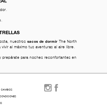
EAL
dor.
o.
STRELLAS
Costa, nuestros
The North
sacos de dormir
vir al máximo tus aventuras al aire libre.
y prepárate para noches reconfortantes en
Y CAMBIOS
 CONDICIONES
ES