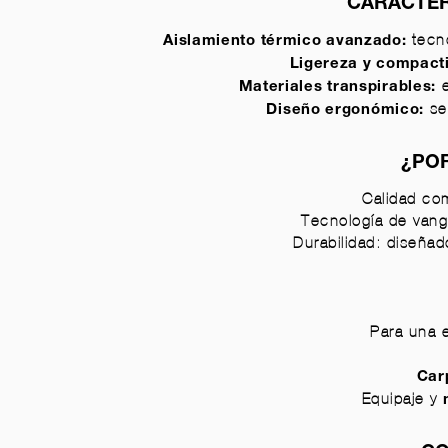
CARACTER
tecno
Aislamiento térmico avanzado:
Ligereza y compacti
e
Materiales transpirables:
se
Diseño ergonómico:
¿POR
Calidad co
Tecnología de vang
Durabilidad: diseñad
Para una e
Car
Equipaje y