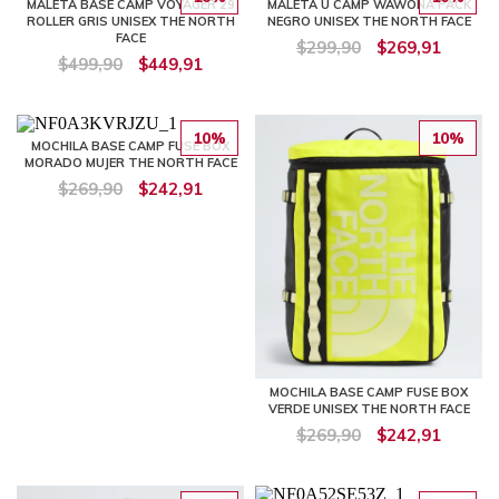
MALETA BASE CAMP VOYAGER 29
MALETA U CAMP WAWONA PACK
ROLLER GRIS UNISEX THE NORTH
NEGRO UNISEX THE NORTH FACE
FACE
$299,90
$269,91
$499,90
$449,91
10%
10%
MOCHILA BASE CAMP FUSE BOX
MORADO MUJER THE NORTH FACE
$269,90
$242,91
MOCHILA BASE CAMP FUSE BOX
VERDE UNISEX THE NORTH FACE
$269,90
$242,91