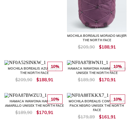
MOCHILA BOREALIS MORADO MUJER
THE NORTH FACE
$209,90
$188,91
10%
10%
MOCHILA BOREALIS AZUL MUJER
HAMACA WAWONA HAMMOCK GRIS
THE NORTH FACE
UNISEX THE NORTH FACE
$209,90
$188,91
$189,90
$170,91
10%
10%
HAMACA WAWONA HAMMOCK
MOCHILA BOREALIS CONVERTIBLE
AMARILLO UNISEX THE NORTH FACE
PACK NEGRO UNISEX THE NORTH
FACE
$189,90
$170,91
$179,89
$161,91