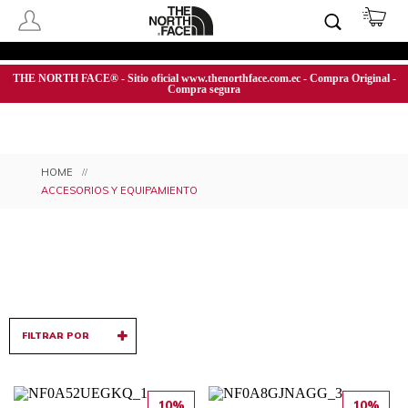
THE NORTH FACE® - Sitio oficial www.thenorthface.com.ec - Compra Original -
Compra segura
ACCESORIOS Y EQUIPAMIENTO
FILTRAR POR
10%
10%