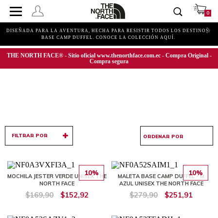
0
DISEÑADA PARA LA AVENTURA, HECHA PARA RESISTIR TODOS LOS DESTINOS.
BASE CAMP DUFFEL. CONOCE LA COLECCIÓN AQUÍ.
THE NORTH FACE® - Sitio oficial www.thenorthface.com.ec - Compra Original -
Compra segura
FILTRAR POR
10%
10%
MOCHILA JESTER VERDE UNISEX THE
MALETA BASE CAMP DUFFEL - M
NORTH FACE
AZUL UNISEX THE NORTH FACE
$169,90
$152,92
$279,90
$251,91