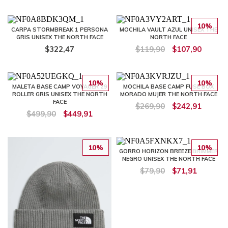
10%
CARPA STORMBREAK 1 PERSONA
MOCHILA VAULT AZUL UNISEX THE
GRIS UNISEX THE NORTH FACE
NORTH FACE
$322,47
$119,90
$107,90
10%
10%
MALETA BASE CAMP VOYAGER 29
MOCHILA BASE CAMP FUSE BOX
ROLLER GRIS UNISEX THE NORTH
MORADO MUJER THE NORTH FACE
FACE
$269,90
$242,91
$499,90
$449,91
10%
10%
GORRO HORIZON BREEZE BRIMMER
NEGRO UNISEX THE NORTH FACE
$79,90
$71,91