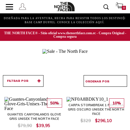
0
DISEÑADA PARA LA AVENTURA, HECHA PARA RESISTIR TODOS LOS DESTINOS.
BASE CAMP DUFFEL. CONOCE LA COLECCIÓN AQUÍ.
THE NORTH FACE® - Sitio oficial www.thenorthface.com.ec - Compra Original -
Compra segura
FILTRAR POR
50%
10%
CARPA STORMBREAK 1 PERSONA
GRIS OSCURO UNISEX THE NORTH
FACE
GUANTES CANYONLANDS GLOVE
GRIS UNISEX THE NORTH FACE
$329
$296,10
$79,90
$39,95