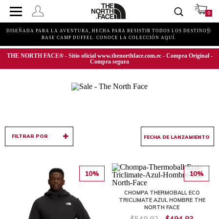
0
DISEÑADA PARA LA AVENTURA, HECHA PARA RESISTIR TODOS LOS DESTINOS.
BASE CAMP DUFFEL. CONOCE LA COLECCIÓN AQUÍ.
THE NORTH FACE® - Sitio oficial www.thenorthface.com.ec - Compra Original -
Compra segura
FILTRAR POR
10%
10%
CHOMPA THERMOBALL ECO
TRICLIMATE AZUL HOMBRE THE
NORTH FACE
$549,92
$494,93